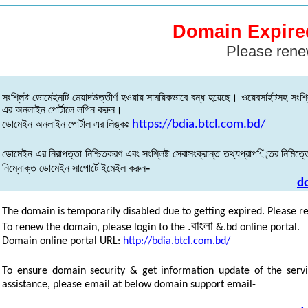
Domain Expire
Please rene
সংশ্লিষ্ট
ডোমেইনটি
মেয়াদউত্তীর্ণ
হওয়ায়
সাময়িকভাবে
বন্ধ
হয়েছে
।
ওয়েবসাইটসহ
সংশ্ল
এর
অনলাইন
পোর্টালে
লগিন
করুন
।
ডোমেইন
অনলাইন
পোর্টাল
এর
লিঙ্কঃ
https://bdia.btcl.com.bd/
ডোমেইন
এর
নিরাপত্তা
নিশ্চিতকরণ
এবং
সংশ্লিষ্ট
সেবাসংক্রান্ত
তথ্যপ্রাপ্তির
নিমিত্ত
-
নিম্নোক্ত
ডোমেইন
সাপোর্টে
ইমেইল
করুন
d
The domain is temporarily disabled due to getting expired. Please r
.
বাংলা
To renew the domain, please login to the
&.bd online portal.
Domain online portal URL:
http://bdia.btcl.com.bd/
To ensure domain security & get information update of the servi
assistance, please email at below domain support email-