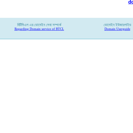
d
বিটিসিএল
এর
ডোমেইন
সেবা
সম্পর্কে
ডোমেইন ইউজারগাইড
Regarding Domain service of BTCL
Domain Userguide